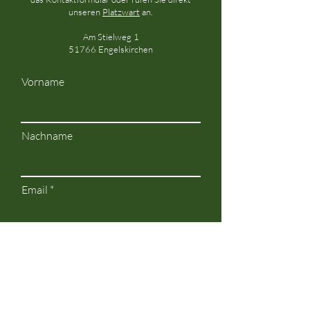
unseren
Platzwart
an.
Am Stielweg 1
51766 Engelskirchen
Vorname
Nachname
Email
Nachricht