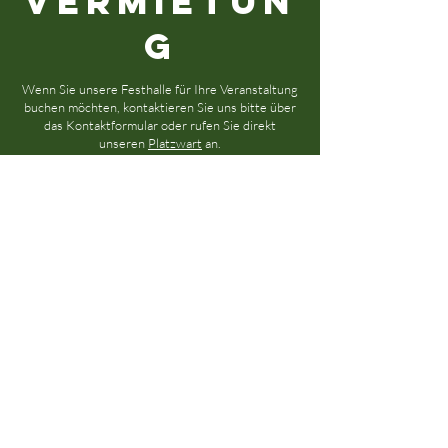
Vermietun
g
Wenn Sie unsere Festhalle für Ihre Veranstaltung
buchen möchten, kontaktieren Sie uns bitte über
das Kontaktformular oder rufen Sie direkt
unseren
Platzwart
an.
Am Stielweg 1
51766 Engelskirchen
Vorname
Nachname
Email