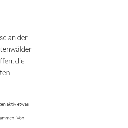
se an der
htenwälder
fen, die
sten
en aktiv etwas 
usammen! Von 