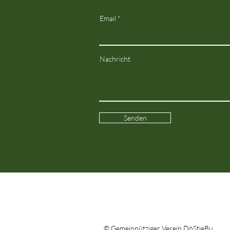
Email
Nachricht
Senden
© Gemeinnütziger Verein DöStieBu