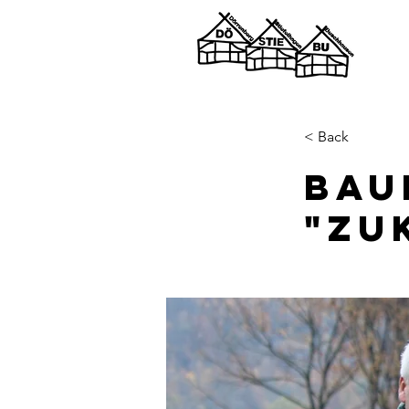
< Back
Bau
"Zu