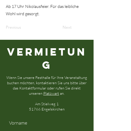
Ab 17 Uhr Nikolausfeier. Für das leibliche
Wohl wird gesorgt.
Previous
Next
Vermietun
g
Wenn Sie unsere Festhalle für Ihre Veranstaltung
buchen möchten, kontaktieren Sie uns bitte über
das Kontaktformular oder rufen Sie direkt
unseren
Platzwart
an.
Am Stielweg 1
51766 Engelskirchen
Vorname