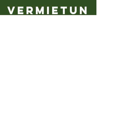
Vermietun
g
Wenn Sie unsere Festhalle für Ihre Veranstaltung
buchen möchten, kontaktieren Sie uns bitte über
das Kontaktformular oder rufen Sie direkt
unseren
Platzwart
an.
Am Stielweg 1
51766 Engelskirchen
Vorname
Nachname
Email